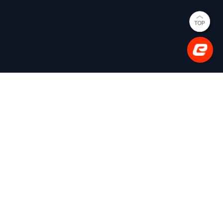
(사)한국e스포츠협회
대표이사: 김영만
(03909) 서울특별시 마포구 매봉산로 31 에스플렉스센터
시너지움 11층
사업자등록번호: 206-82-05633
평일 02-737-3710 [내선 201] (상담 가능 시간 10:00~18:00)
팩스 : 02-737-3792
문의 infra@e-sports.or.kr
Copyright(C) (사)한국e스포츠협회 All Rights Reserved.