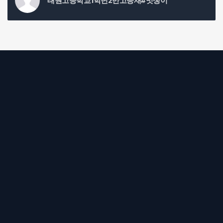
태원고등학교1학년2반고승재#멋쟁이