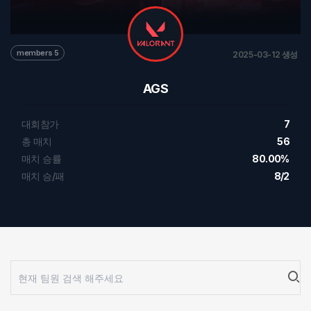
members 5
2025-03-12 생성
AGS
대회참가
7
총 매치
56
매치 승률
80.00%
매치 승/패
8/2