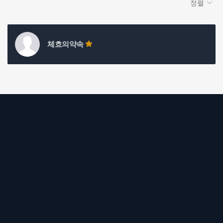
정렬
체흐의약속