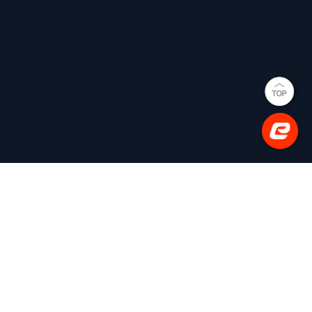
(사)한국e스포츠협회
대표이사: 김영만
(03909) 서울특별시 마포구 매봉산로 31 에스플렉스센터
시너지움 11층
사업자등록번호: 206-82-05633
평일 02-737-3710 [내선 201] (상담 가능 시간 10:00~18:00)
팩스 : 02-737-3792