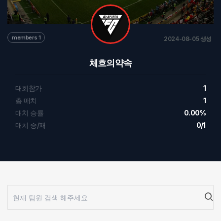
members 1
2024-08-05 생성
체흐의약속
대회참가
1
총 매치
1
매치 승률
0.00%
매치 승/패
0/1