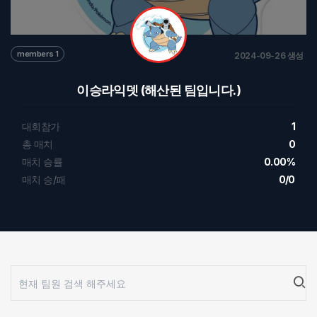
members 1
2024-09-26 생성
이승라익뎃 (해산된 팀입니다.)
대회참가
1
총 매치
0
매치 승률
0.00%
매치 승/패
0/0