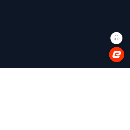
(사)한국e스포츠협회
대표이사: 김영만
(03909) 서울특별시 마포구 매봉산로 31 에스플렉스센터
시너지움 11층
사업자등록번호: 206-82-05633
평일 02-737-3710 [내선 201] (상담 가능 시간 10:00~18:00)
팩스 : 02-737-3792