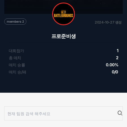
members 2
2024-10-27 생성
프로준비생
대회참가
1
총 매치
2
매치 승률
0.00%
매치 승/패
0/0