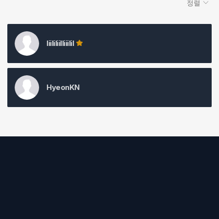
정렬
liililiilliiilil
HyeonKN