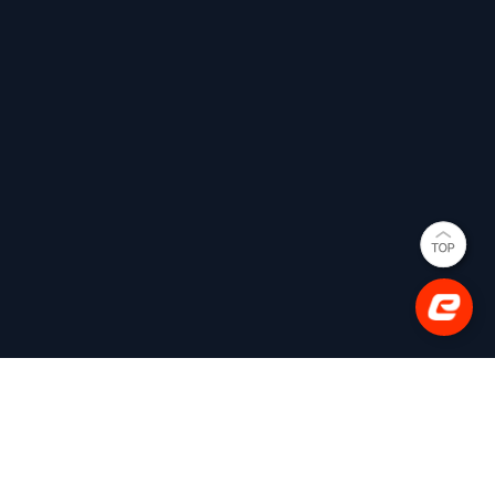
(사)한국e스포츠협회
대표이사: 김영만
(03909) 서울특별시 마포구 매봉산로 31 에스플렉스센터