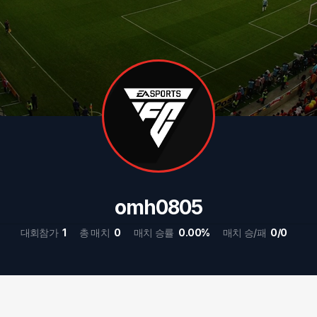
omh0805
대회참가
1
총 매치
0
매치 승률
0.00%
매치 승/패
0/0