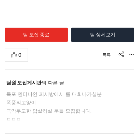
e
팀 모집 종료
팀 상세보기
추
0
목록
s
천
h
a
r
e
팀원 모집게시판
의 다른 글
목포 엔터나인 피시방에서 롤 대회나가실분
폭풍의고양이
극악무도한 압살하실 분들 모집합니다.
ㅁㅁㅁ