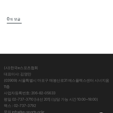
0
개 댓글
(사)한국e스포츠협회
대표이사: 김영만
(03909) 서울특별시 마포구 매봉산로31 에스플렉스센터 시너지움
11층
사업자등록번호: 206-82-05633
평일 02-737-3710 [내선 201] (상담 가능 시간 10:00~18:00)
팩스 : 02-737-3792
문의 infra@e-sports.or.kr