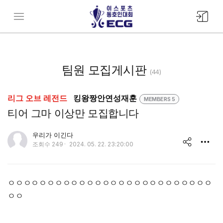
모바일
메뉴버튼
팀원 모집게시판
(44)
리그 오브 레전드
킹왕짱안연성재훈
MEMBERS 5
티어 그마 이상만 모집합니다
유저 이미지
우리가 이긴다
작
조회수
249
2024. 05. 22. 23:20:00
성
s
일
h
ㅇㅇㅇㅇㅇㅇㅇㅇㅇㅇㅇㅇㅇㅇㅇㅇㅇㅇㅇㅇㅇㅇㅇㅇㅇㅇ
a
ㅇㅇ
r