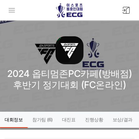
모바일
메뉴버튼
2024 옵티멈존PC카페(방배점)
후반기 정기대회 (FC온라인)
대회정보
참가팀 (
6
)
대진표
진행상황
보상/결과