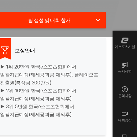
팀 생성 및 대회 참가
대회 종료
이스포츠시설
보상안내
대회접수가 마감되었습니다
1
/
1
팀 등록완료
1
팀 참가
▶ 1위 20만원 한국e스포츠협회에서
공지사항
일괄지급예정(제세공과금 제외후), 플레이오프
진출권(총상금 300만원)
▶ 2위 10만원 한국e스포츠협회에서
문의사항
일괄지급예정(제세공과금 제외후)
▶ 3위 5만원 한국e스포츠협회에서
일괄지급예정(제세공과금 제외후)
대회영상