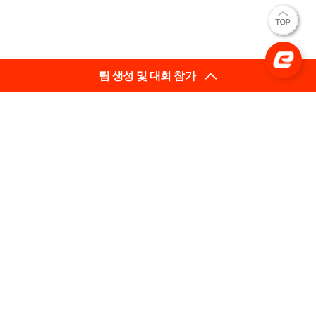
팀 생성 및 대회 참가
(사)한국e스포츠협회
대표이사: 김영만
(03909) 서울특별시 마포구 매봉산로 31 에스플렉스센터
시너지움 11층
사업자등록번호: 206-82-05633
평일 02-737-3710 [내선 201] (상담 가능 시간 10:00~18:00)
팩스 : 02-737-3792
문의 infra@e-sports.or.kr
Copyright(C) (사)한국e스포츠협회 All Rights Reserved.
이용약관
개인정보처리방침