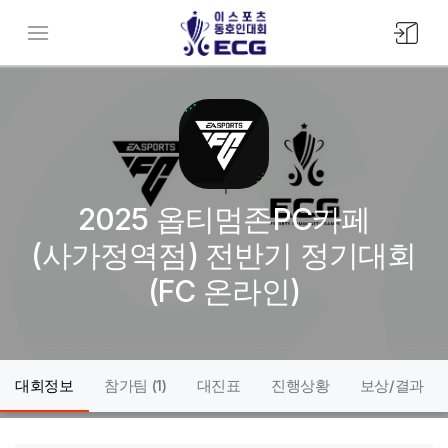
모바일
메뉴버튼
2025 옵티멈존PC카페
(사가정역점) 전반기 정기대회
(FC 온라인)
대회정보
참가팀 (
1
)
대진표
진행상황
보상/결과