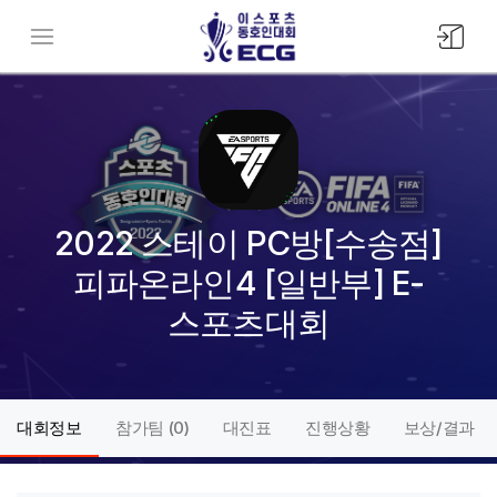
모바일
메뉴버튼
2022 스테이 PC방[수송점]
피파온라인4 [일반부] E-
스포츠대회
대회정보
참가팀 (
0
)
대진표
진행상황
보상/결과