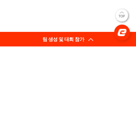
팀 생성 및 대회 참가
(사)한국e스포츠협회
대표이사: 김영만
(03909) 서울특별시 마포구 매봉산로 31 에스플렉스센터
시너지움 11층
사업자등록번호: 206-82-05633
평일 02-737-3710 [내선 201] (상담 가능 시간 10:00~18:00)
팩스 : 02-737-3792
문의 infra@e-sports.or.kr
Copyright(C) (사)한국e스포츠협회 All Rights Reserved.