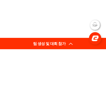
팀 생성 및 대회 참가
(사)한국e스포츠협회
대표이사: 김영만
(03909) 서울특별시 마포구 매봉산로 31 에스플렉스센터
시너지움 11층
사업자등록번호: 206-82-05633
평일 02-737-3710 [내선 201] (상담 가능 시간 10:00~18:00)
팩스 : 02-737-3792
문의 infra@e-sports.or.kr