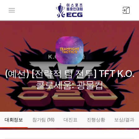
모바일
메뉴버튼
(예선) [전략적 팀 전투] TFT K.O.
콜로세움: 광물컵
대회정보
참가팀 (
16
)
대진표
진행상황
보상/결과