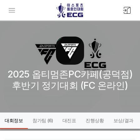
모바일
메뉴버튼
2025 옵티멈존PC카페(공덕점)
후반기 정기대회 (FC 온라인)
대회정보
참가팀 (
6
)
대진표
진행상황
보상/결과