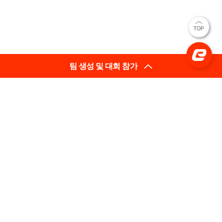
팀 생성 및 대회 참가
(사)한국e스포츠협회
대표이사: 김영만
(03909) 서울특별시 마포구 매봉산로 31 에스플렉스센터
시너지움 11층
사업자등록번호: 206-82-05633
평일 02-737-3710 [내선 201] (상담 가능 시간 10:00~18:00)
팩스 : 02-737-3792
문의 infra@e-sports.or.kr
Copyright(C) (사)한국e스포츠협회 All Rights Reserved.