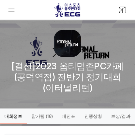
모바일
메뉴버튼
[결선]2023 옵티멈존PC카페
(공덕역점) 전반기 정기대회
(이터널리턴)
대회정보
참가팀 (
18
)
대진표
진행상황
보상/결과