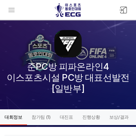
모바일
메뉴버튼
준PC방 피파온라인4
이스포츠시설 PC방 대표선발전
[일반부]
대회정보
참가팀 (
1
)
대진표
진행상황
보상/결과