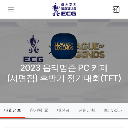
모바일
메뉴버튼
2023 옵티멈존 PC 카페
(서면점) 후반기 정기대회(TFT)
대회정보
참가팀 (
8
)
대진표
진행상황
보상/결과