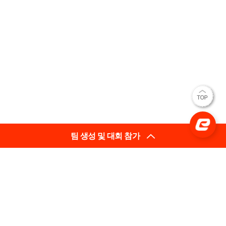
팀 생성 및 대회 참가
(사)한국e스포츠협회
대표이사: 김영만
(03909) 서울특별시 마포구 매봉산로 31 에스플렉스센터
시너지움 11층