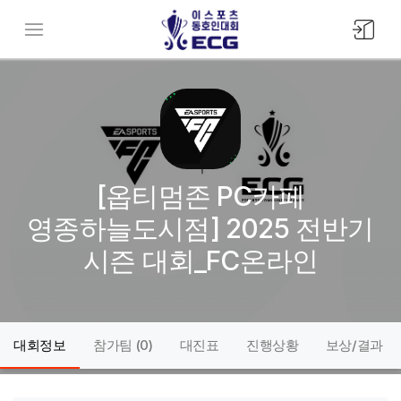
모바일
메뉴버튼
[옵티멈존 PC카페
영종하늘도시점] 2025 전반기
시즌 대회_FC온라인
대회정보
참가팀 (
0
)
대진표
진행상황
보상/결과